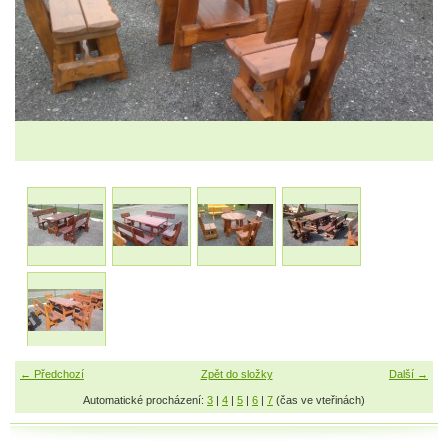
← Předchozí
Zpět do složky
Další →
Automatické procházení:
3
|
4
|
5
|
6
|
7
(čas ve vteřinách)