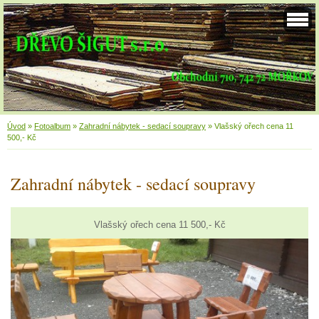
Úvod
»
Fotoalbum
»
Zahradní nábytek - sedací soupravy
»
Vlašský ořech cena 11
500,- Kč
Zahradní nábytek - sedací soupravy
Vlašský ořech cena 11 500,- Kč