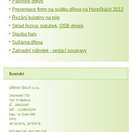
Palivové dřevo
Prezentace firmy na svátku dřeva na Horečkách 2012
Řezání kulatiny na pile
Sklad řeziva, palubek, OSB desek
Stavba haly
Sušárna dřeva
Zahradní nábytek - sedací soupravy
Kontakt
DŘEVO ŠIGUT s.r.o.
Obchodní 710
742 72 Mořkov
IČ : 28615247
DIČ : CZ28615247
hala : ul. Dolní 682
GPS :
49°32'42"N, 18°3'57"E
603 984 330, 603 743 579