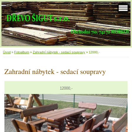
Úvod
»
Fotoalbum
»
Zahradní nábytek - sedací soupravy
»
12000,-
Zahradní nábytek - sedací soupravy
12000,-