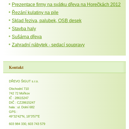
Prezentace firmy na svátku dřeva na Horečkách 2012
Řezání kulatiny na pile
Sklad řeziva, palubek, OSB desek
Stavba haly
Sušárna dřeva
Zahradní nábytek - sedací soupravy
Kontakt
DŘEVO ŠIGUT s.r.o.
Obchodní 710
742 72 Mořkov
IČ : 28615247
DIČ : CZ28615247
hala : ul. Dolní 682
GPS :
49°32'42"N, 18°3'57"E
603 984 330, 603 743 579