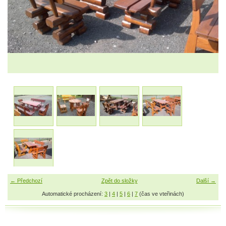
← Předchozí
Zpět do složky
Další →
Automatické procházení:
3
|
4
|
5
|
6
|
7
(čas ve vteřinách)