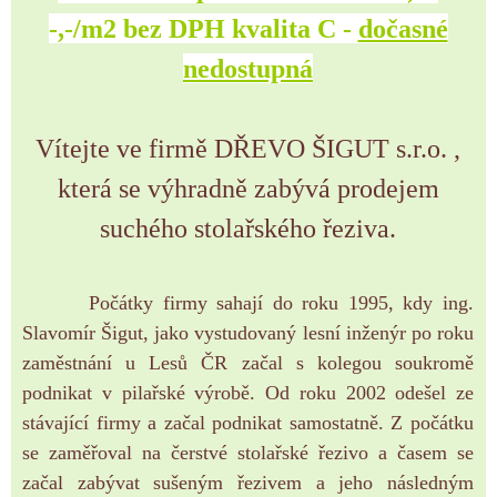
-,-/m2 bez DPH kvalita C -
dočasné
nedostupná
Vítejte ve firmě DŘEVO ŠIGUT s.r.o. ,
která
se výhradně zabývá prodejem
suchého stolařského řeziva.
Počátky firmy sahají do roku 1995, kdy ing.
Slavomír Šigut, jako vystudovaný lesní inženýr po roku
zaměstnání u Lesů ČR začal s kolegou soukromě
podnikat v pilařské výrobě. Od roku 2002 odešel ze
stávající firmy
a začal podnikat samostatně. Z počátku
se zaměřoval na čerstvé stolařské řezivo a časem se
začal zabývat sušeným řezivem a jeho následným