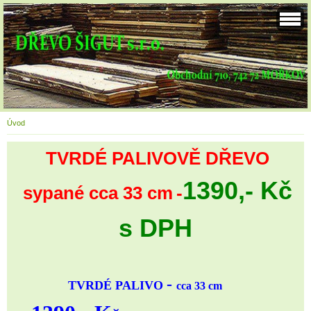
Úvod
TVRDÉ PALIVOVĚ DŘEVO
1390,- Kč
sypané cca 33 cm
-
s DPH
-
TVRDÉ PALIVO
cca 33 cm