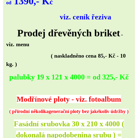
1390,- K
č
od
viz. ceník řeziva
Prodej dřevěných briket
-
viz. menu
( naskladněno cena 85,- Kč - 10
kg. )
palubky 19 x 121 x 4000 = od 325,- Kč
Modřínové ploty - viz.
fotoalbum
( přírodní několikagenerační ploty bez jakékoliv údržby )
Fasádní srubovka 30 x 210 x 4000 (
dokonalá napodobenina srubu ) =