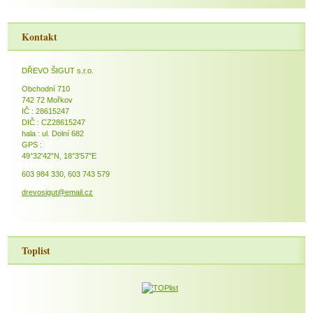
Kontakt
DŘEVO ŠIGUT s.r.o.
Obchodní 710
742 72 Mořkov
IČ : 28615247
DIČ : CZ28615247
hala : ul. Dolní 682
GPS :
49°32'42"N, 18°3'57"E
603 984 330, 603 743 579
drevosigut@email.cz
Toplist