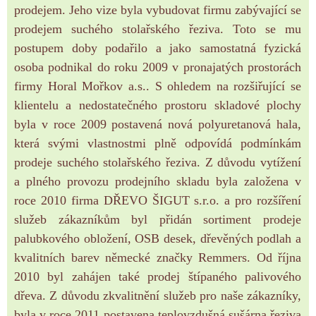
prodejem. Jeho
vize byla vybudovat firmu zabývající se
prodejem suchého stolařského řeziva. Toto se mu
postupem doby podařilo a jako samostatná fyzická
osoba podnikal do roku 2009 v pronajatých prostorách
firmy Horal Mořkov a.s.. S ohledem na rozšiřující se
klientelu a nedostatečného prostoru skladové plochy
byla v roce 2009 postavená nová polyuretanová hala,
která svými vlastnostmi plně odpovídá podmínkám
prodeje suchého stolařského řeziva. Z důvodu vytížení
a plného provozu prodejního skladu byla založena v
roce 2010 firma DŘEVO ŠIGUT s.r.o. a p
ro rozšíření
služeb zákazníkům byl přidán sortiment prodeje
palubkového obložení, OSB desek, dřevěných podlah a
kvalitních barev německé značky Remmers. Od října
2010 byl zahájen také prodej štípaného palivového
dřeva. Z důvodu zkvalitnění služeb pro naše zákazníky,
byla v roce 2011 postavena teplovzdušná sušárna řeziva