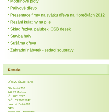
Modřínové ploty
Palivové dřevo
Prezentace firmy na svátku dřeva na Horečkách 2012
Řezání kulatiny na pile
Sklad řeziva, palubek, OSB desek
Stavba haly
Sušárna dřeva
Zahradní nábytek - sedací soupravy
Kontakt
DŘEVO ŠIGUT s.r.o.
Obchodní 710
742 72 Mořkov
IČ : 28615247
DIČ : CZ28615247
hala : ul. Dolní 682
GPS :