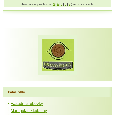
Automatické procházení:
3
|
4
|
5
|
6
|
7
(čas ve vteřinách)
Fotoalbum
Fasádní srubovky
Manipulace kulatiny