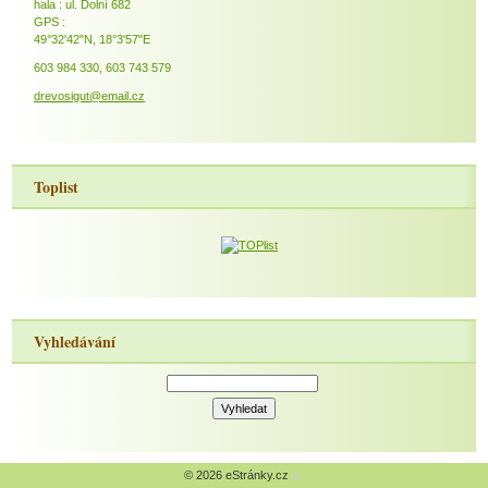
hala : ul. Dolní 682
GPS :
49°32'42"N, 18°3'57"E
603 984 330, 603 743 579
drevosigut@email.cz
Toplist
Vyhledávání
© 2026 eStránky.cz