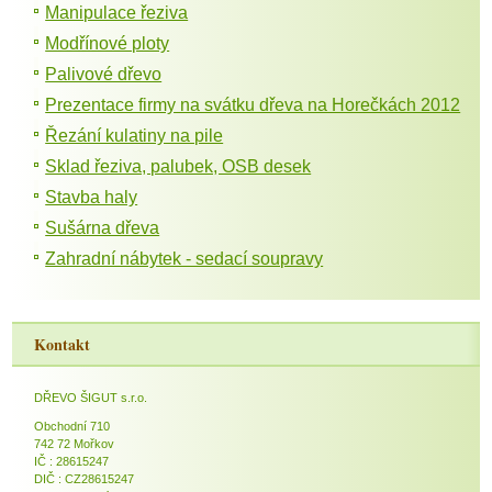
Manipulace řeziva
Modřínové ploty
Palivové dřevo
Prezentace firmy na svátku dřeva na Horečkách 2012
Řezání kulatiny na pile
Sklad řeziva, palubek, OSB desek
Stavba haly
Sušárna dřeva
Zahradní nábytek - sedací soupravy
Kontakt
DŘEVO ŠIGUT s.r.o.
Obchodní 710
742 72 Mořkov
IČ : 28615247
DIČ : CZ28615247