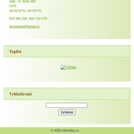
hala : ul. Dolní 682
GPS :
49°32'42"N, 18°3'57"E
603 984 330, 603 743 579
drevosigut@email.cz
Toplist
Vyhledávání
© 2026 eStránky.cz