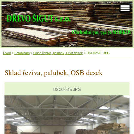
Úvod
»
Fotoalbum
»
Sklad řeziva, palubek, OSB desek
»
DSC02515.JPG
Sklad řeziva, palubek, OSB desek
DSC02515.JPG