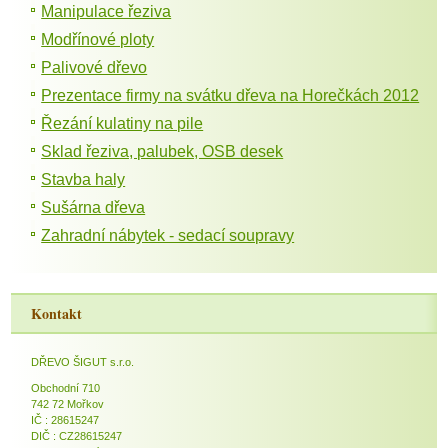
Manipulace řeziva
Modřínové ploty
Palivové dřevo
Prezentace firmy na svátku dřeva na Horečkách 2012
Řezání kulatiny na pile
Sklad řeziva, palubek, OSB desek
Stavba haly
Sušárna dřeva
Zahradní nábytek - sedací soupravy
Kontakt
DŘEVO ŠIGUT s.r.o.
Obchodní 710
742 72 Mořkov
IČ : 28615247
DIČ : CZ28615247