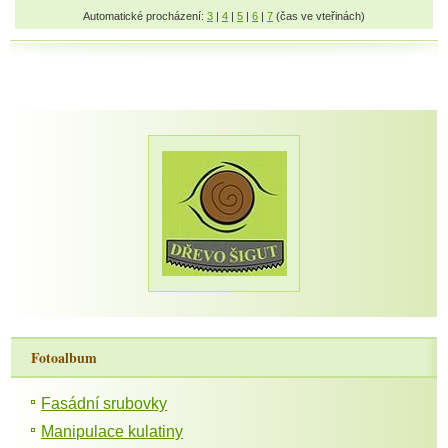
Automatické procházení:
3
|
4
|
5
|
6
|
7
(čas ve vteřinách)
Fotoalbum
Fasádní srubovky
Manipulace kulatiny