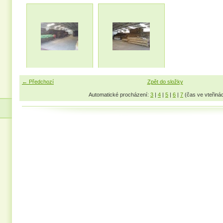
← Předchozí
Zpět do složky
Automatické procházení:
3
|
4
|
5
|
6
|
7
(čas ve vteřiná