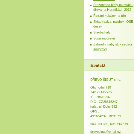
Prezentace firmy na svátku
dřeva na Horečkách 2012
Řezání kulatiny na pile
Sklad řeziva, palubek, OSB
desek
Stavba haly
Sušárna dřeva
Zahradní nábytek - sedací
soupravy
Kontakt
DŘEVO ŠIGUT s.r.o.
Obchodní 710
742 72 Mořkov
IČ : 28615247
DIČ : CZ28615247
hala : ul. Dolní 682
GPS :
49°32'42"N, 18°3'57"E
603 984 330, 603 743 579
drevosigut@email.cz