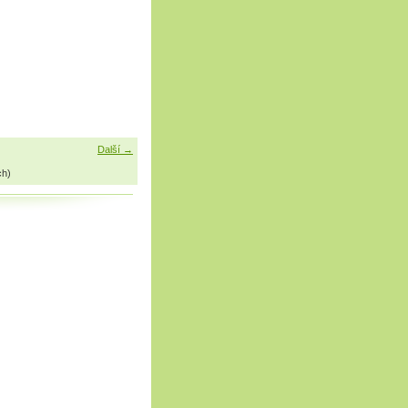
Další →
ch)