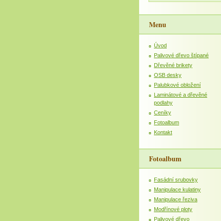
Menu
Úvod
Palivové dřevo štípané
Dřevěné brikety
OSB desky
Palubkové obložení
Laminátové a dřevěné
podlahy
Ceníky
Fotoalbum
Kontakt
Fotoalbum
Fasádní srubovky
Manipulace kulatiny
Manipulace řeziva
Modřínové ploty
Palivové dřevo