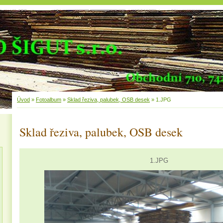
Úvod
»
Fotoalbum
»
Sklad řeziva, palubek, OSB desek
»
1.JPG
Sklad řeziva, palubek, OSB desek
1.JPG