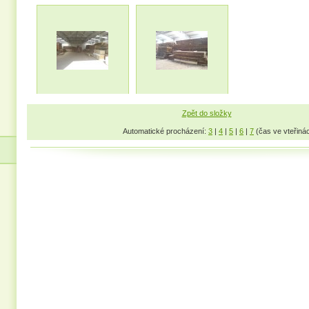
Zpět do složky
Automatické procházení:
3
|
4
|
5
|
6
|
7
(čas ve vteřiná