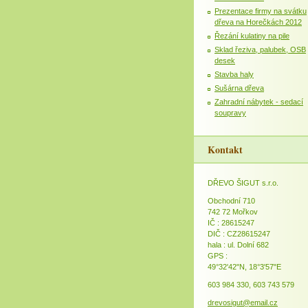
Prezentace firmy na svátku
dřeva na Horečkách 2012
Řezání kulatiny na pile
Sklad řeziva, palubek, OSB
desek
Stavba haly
Sušárna dřeva
Zahradní nábytek - sedací
soupravy
Kontakt
DŘEVO ŠIGUT s.r.o.
Obchodní 710
742 72 Mořkov
IČ : 28615247
DIČ : CZ28615247
hala : ul. Dolní 682
GPS :
49°32'42"N, 18°3'57"E
603 984 330, 603 743 579
drevosigut@email.cz