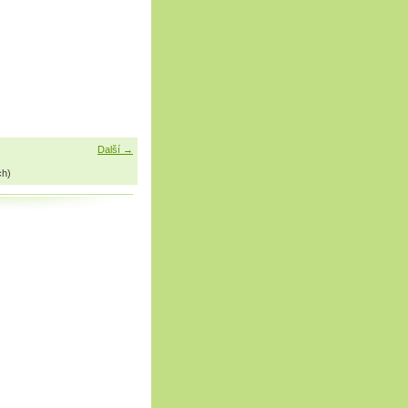
Další →
ch)