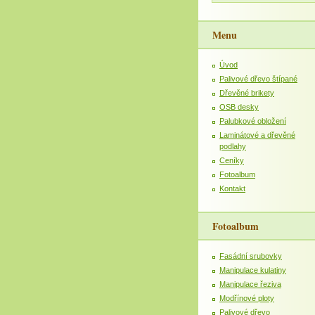
Menu
Úvod
Palivové dřevo štípané
Dřevěné brikety
OSB desky
Palubkové obložení
Laminátové a dřevěné
podlahy
Ceníky
Fotoalbum
Kontakt
Fotoalbum
Fasádní srubovky
Manipulace kulatiny
Manipulace řeziva
Modřínové ploty
Palivové dřevo