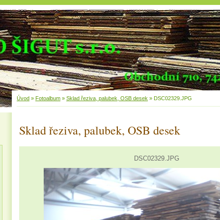
Úvod
»
Fotoalbum
»
Sklad řeziva, palubek, OSB desek
»
DSC02329.JPG
Sklad řeziva, palubek, OSB desek
DSC02329.JPG