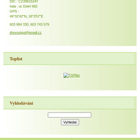
DIČ : CZ28615247
hala : ul. Dolní 682
GPS :
49°32'42"N, 18°3'57"E
603 984 330, 603 743 579
drevosigut@email.cz
Toplist
Vyhledávání