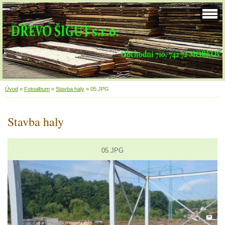
Úvod
»
Fotoalbum
»
Stavba haly
»
05.JPG
Stavba haly
05.JPG