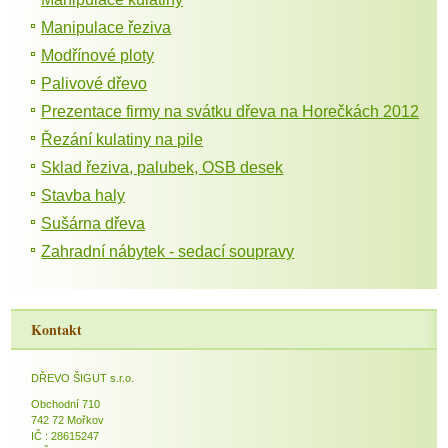
Manipulace řeziva
Modřínové ploty
Palivové dřevo
Prezentace firmy na svátku dřeva na Horečkách 2012
Řezání kulatiny na pile
Sklad řeziva, palubek, OSB desek
Stavba haly
Sušárna dřeva
Zahradní nábytek - sedací soupravy
Kontakt
DŘEVO ŠIGUT s.r.o.
Obchodní 710
742 72 Mořkov
IČ : 28615247