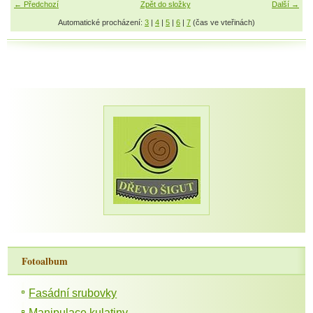
← Předchozí
Zpět do složky
Další →
Automatické procházení:
3
|
4
|
5
|
6
|
7
(čas ve vteřinách)
Fotoalbum
Fasádní srubovky
Manipulace kulatiny