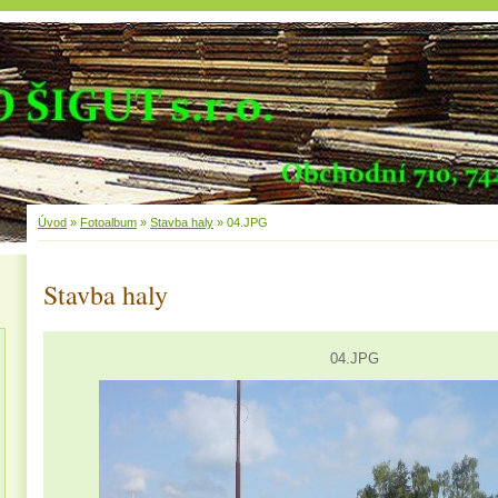
Úvod
»
Fotoalbum
»
Stavba haly
»
04.JPG
Stavba haly
04.JPG