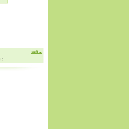
Další →
ch)