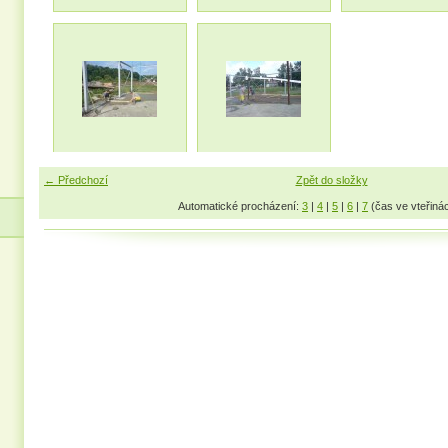
← Předchozí
Zpět do složky
Automatické procházení:
3
|
4
|
5
|
6
|
7
(čas ve vteřiná