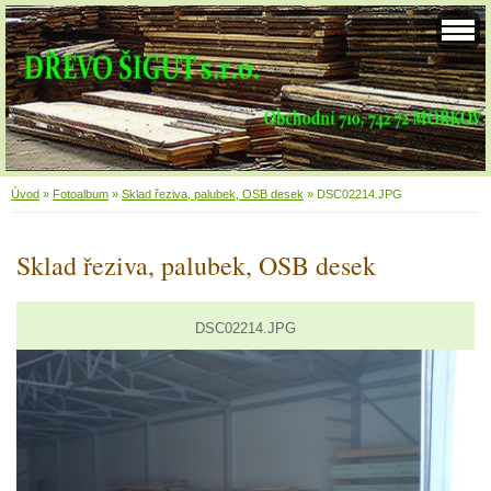
Úvod
»
Fotoalbum
»
Sklad řeziva, palubek, OSB desek
»
DSC02214.JPG
Sklad řeziva, palubek, OSB desek
DSC02214.JPG