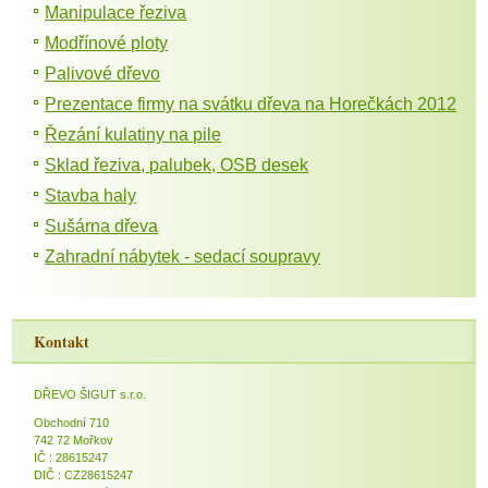
Manipulace řeziva
Modřínové ploty
Palivové dřevo
Prezentace firmy na svátku dřeva na Horečkách 2012
Řezání kulatiny na pile
Sklad řeziva, palubek, OSB desek
Stavba haly
Sušárna dřeva
Zahradní nábytek - sedací soupravy
Kontakt
DŘEVO ŠIGUT s.r.o.
Obchodní 710
742 72 Mořkov
IČ : 28615247
DIČ : CZ28615247