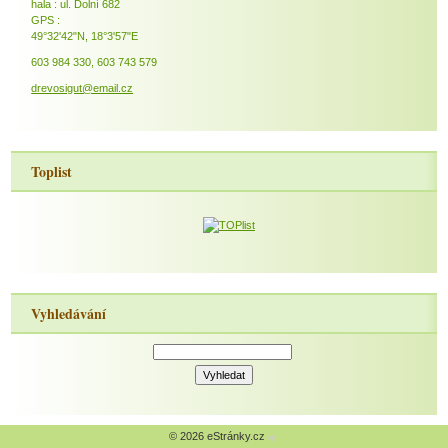
hala : ul. Dolní 682
GPS :
49°32'42"N, 18°3'57"E
603 984 330, 603 743 579
drevosigut@email.cz
Toplist
Vyhledávání
© 2026 eStránky.cz