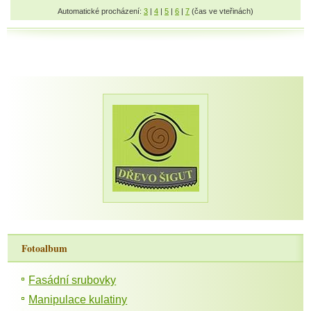
Automatické procházení:
3
|
4
|
5
|
6
|
7
(čas ve vteřinách)
Fotoalbum
Fasádní srubovky
Manipulace kulatiny