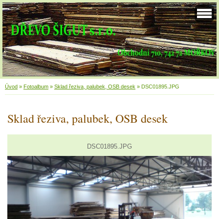
Úvod
»
Fotoalbum
»
Sklad řeziva, palubek, OSB desek
»
DSC01895.JPG
Sklad řeziva, palubek, OSB desek
DSC01895.JPG