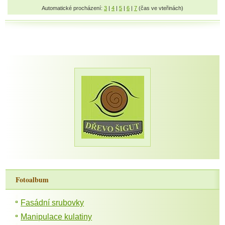
Automatické procházení:
3
|
4
|
5
|
6
|
7
(čas ve vteřinách)
Fotoalbum
Fasádní srubovky
Manipulace kulatiny