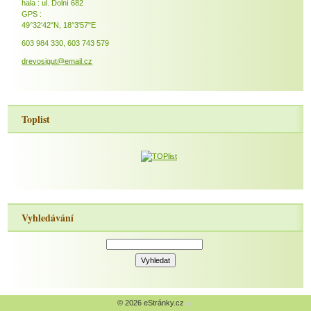
hala : ul. Dolní 682
GPS :
49°32'42"N, 18°3'57"E
603 984 330, 603 743 579
drevosigut@email.cz
Toplist
Vyhledávání
© 2026 eStránky.cz