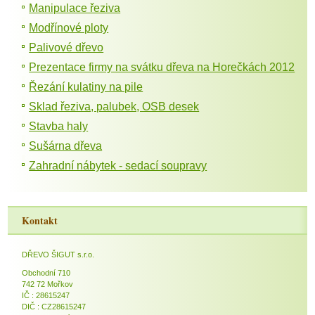
Manipulace řeziva
Modřínové ploty
Palivové dřevo
Prezentace firmy na svátku dřeva na Horečkách 2012
Řezání kulatiny na pile
Sklad řeziva, palubek, OSB desek
Stavba haly
Sušárna dřeva
Zahradní nábytek - sedací soupravy
Kontakt
DŘEVO ŠIGUT s.r.o.
Obchodní 710
742 72 Mořkov
IČ : 28615247
DIČ : CZ28615247