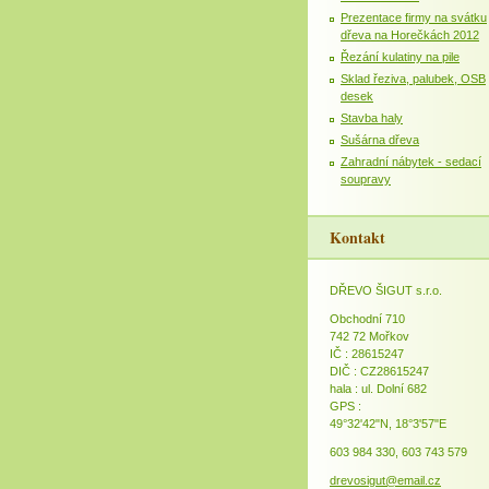
Prezentace firmy na svátku
dřeva na Horečkách 2012
Řezání kulatiny na pile
Sklad řeziva, palubek, OSB
desek
Stavba haly
Sušárna dřeva
Zahradní nábytek - sedací
soupravy
Kontakt
DŘEVO ŠIGUT s.r.o.
Obchodní 710
742 72 Mořkov
IČ : 28615247
DIČ : CZ28615247
hala : ul. Dolní 682
GPS :
49°32'42"N, 18°3'57"E
603 984 330, 603 743 579
drevosigut@email.cz