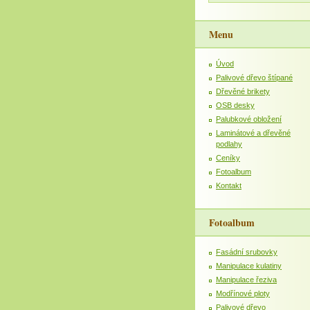
Menu
Úvod
Palivové dřevo štípané
Dřevěné brikety
OSB desky
Palubkové obložení
Laminátové a dřevěné
podlahy
Ceníky
Fotoalbum
Kontakt
Fotoalbum
Fasádní srubovky
Manipulace kulatiny
Manipulace řeziva
Modřínové ploty
Palivové dřevo