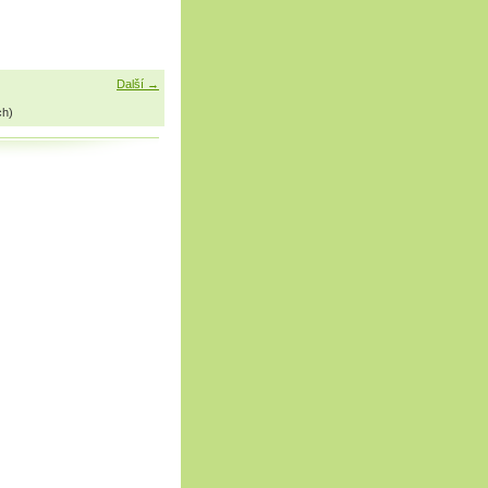
Další →
ch)