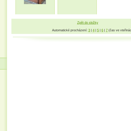
Zpět do složky
Automatické procházení:
3
|
4
|
5
|
6
|
7
(čas ve vteřiná