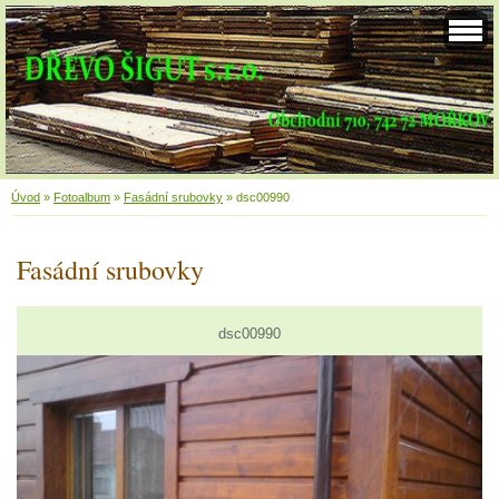
Úvod
»
Fotoalbum
»
Fasádní srubovky
»
dsc00990
Fasádní srubovky
dsc00990