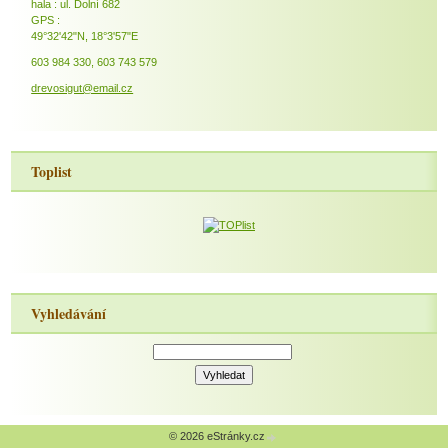
hala : ul. Dolní 682
GPS :
49°32'42"N, 18°3'57"E
603 984 330, 603 743 579
drevosigut@email.cz
Toplist
Vyhledávání
© 2026 eStránky.cz