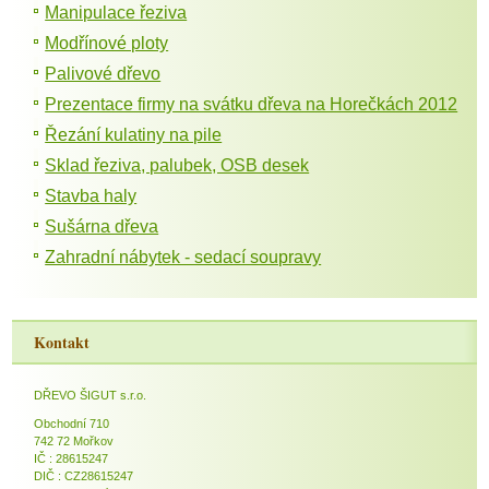
Manipulace řeziva
Modřínové ploty
Palivové dřevo
Prezentace firmy na svátku dřeva na Horečkách 2012
Řezání kulatiny na pile
Sklad řeziva, palubek, OSB desek
Stavba haly
Sušárna dřeva
Zahradní nábytek - sedací soupravy
Kontakt
DŘEVO ŠIGUT s.r.o.
Obchodní 710
742 72 Mořkov
IČ : 28615247
DIČ : CZ28615247