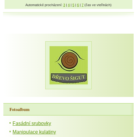
Automatické procházení:
3
|
4
|
5
|
6
|
7
(čas ve vteřinách)
Fotoalbum
Fasádní srubovky
Manipulace kulatiny