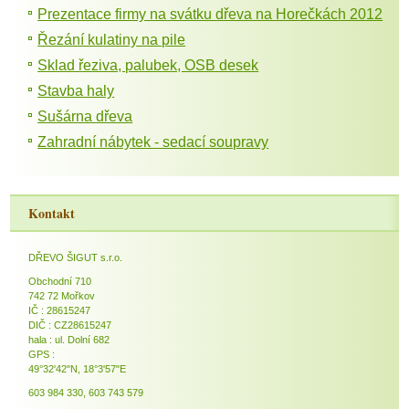
Prezentace firmy na svátku dřeva na Horečkách 2012
Řezání kulatiny na pile
Sklad řeziva, palubek, OSB desek
Stavba haly
Sušárna dřeva
Zahradní nábytek - sedací soupravy
Kontakt
DŘEVO ŠIGUT s.r.o.
Obchodní 710
742 72 Mořkov
IČ : 28615247
DIČ : CZ28615247
hala : ul. Dolní 682
GPS :
49°32'42"N, 18°3'57"E
603 984 330, 603 743 579