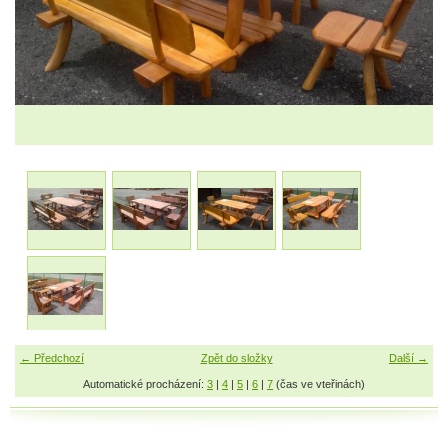
← Předchozí
Zpět do složky
Další →
Automatické procházení:
3
|
4
|
5
|
6
|
7
(čas ve vteřinách)