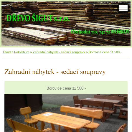
Úvod
»
Fotoalbum
»
Zahradní nábytek - sedací soupravy
»
Borovice cena 11 500,-
Zahradní nábytek - sedací soupravy
Borovice cena 11 500,-