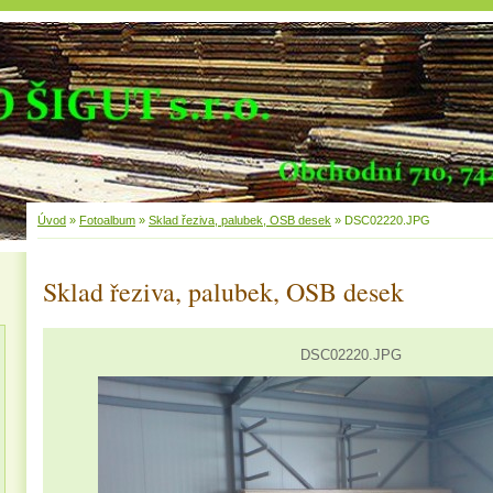
Úvod
»
Fotoalbum
»
Sklad řeziva, palubek, OSB desek
»
DSC02220.JPG
Sklad řeziva, palubek, OSB desek
DSC02220.JPG