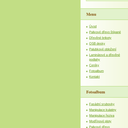
Menu
Úvod
Palivové dřevo štípané
Dřevěné brikety
OSB desky
Palubkové obložení
Laminátové a dřevěné
podlahy
Ceníky
Fotoalbum
Kontakt
Fotoalbum
Fasádní srubovky
Manipulace kulatiny
Manipulace řeziva
Modřínové ploty
Palivové dřevo