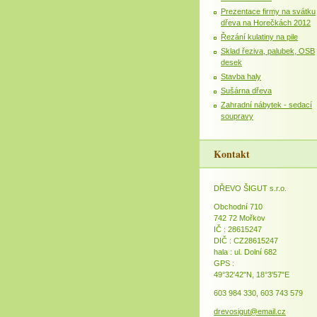
Prezentace firmy na svátku
dřeva na Horečkách 2012
Řezání kulatiny na pile
Sklad řeziva, palubek, OSB
desek
Stavba haly
Sušárna dřeva
Zahradní nábytek - sedací
soupravy
Kontakt
DŘEVO ŠIGUT s.r.o.
Obchodní 710
742 72 Mořkov
IČ : 28615247
DIČ : CZ28615247
hala : ul. Dolní 682
GPS :
49°32'42"N, 18°3'57"E
603 984 330, 603 743 579
drevosigut@email.cz