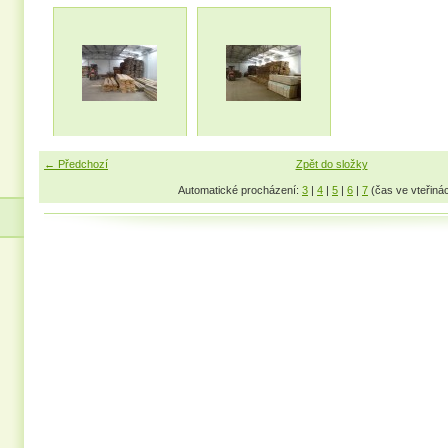
← Předchozí
Zpět do složky
Automatické procházení:
3
|
4
|
5
|
6
|
7
(čas ve vteřiná