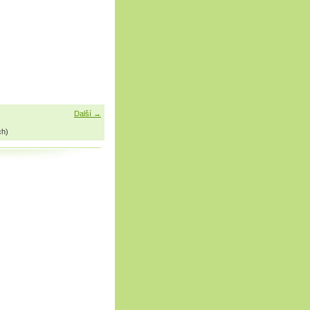
Další →
ch)