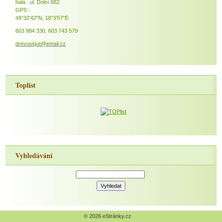
hala : ul. Dolní 682
GPS :
49°32'42"N, 18°3'57"E
603 984 330, 603 743 579
drevosigut@email.cz
Toplist
Vyhledávání
© 2026 eStránky.cz