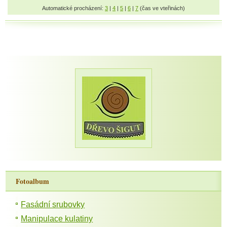
Automatické procházení:
3
|
4
|
5
|
6
|
7
(čas ve vteřinách)
Fotoalbum
Fasádní srubovky
Manipulace kulatiny