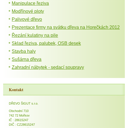
Manipulace řeziva
Modřínové ploty
Palivové dřevo
Prezentace firmy na svátku dřeva na Horečkách 2012
Řezání kulatiny na pile
Sklad řeziva, palubek, OSB desek
Stavba haly
Sušárna dřeva
Zahradní nábytek - sedací soupravy
Kontakt
DŘEVO ŠIGUT s.r.o.
Obchodní 710
742 72 Mořkov
IČ : 28615247
DIČ : CZ28615247