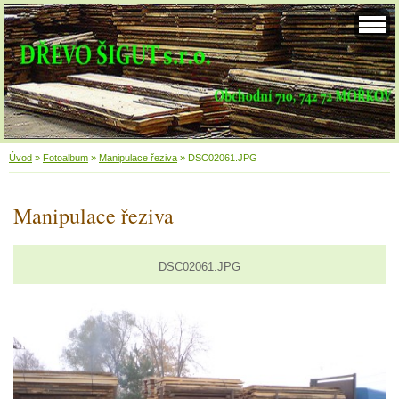
Úvod
»
Fotoalbum
»
Manipulace řeziva
»
DSC02061.JPG
Manipulace řeziva
DSC02061.JPG