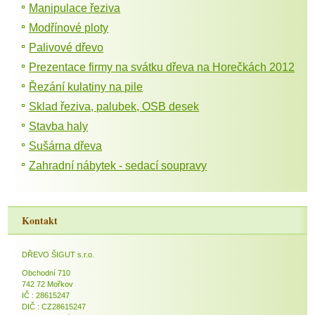
Manipulace řeziva
Modřínové ploty
Palivové dřevo
Prezentace firmy na svátku dřeva na Horečkách 2012
Řezání kulatiny na pile
Sklad řeziva, palubek, OSB desek
Stavba haly
Sušárna dřeva
Zahradní nábytek - sedací soupravy
Kontakt
DŘEVO ŠIGUT s.r.o.
Obchodní 710
742 72 Mořkov
IČ : 28615247
DIČ : CZ28615247