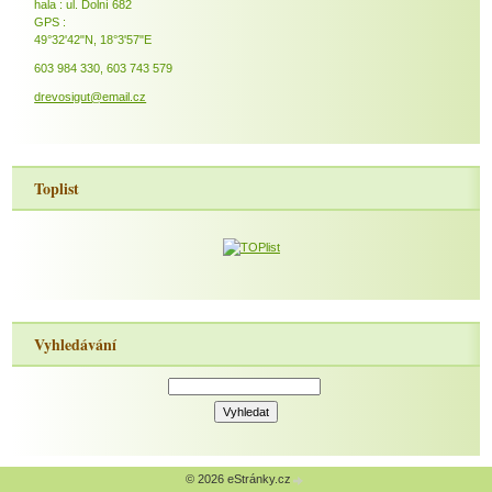
hala : ul. Dolní 682
GPS :
49°32'42"N, 18°3'57"E
603 984 330, 603 743 579
drevosigut@email.cz
Toplist
Vyhledávání
© 2026 eStránky.cz