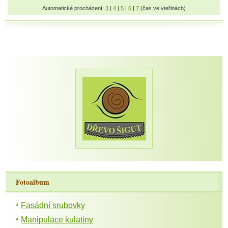
Automatické procházení:
3
|
4
|
5
|
6
|
7
(čas ve vteřinách)
Fotoalbum
Fasádní srubovky
Manipulace kulatiny