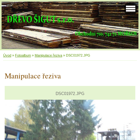
Úvod
»
Fotoalbum
»
Manipulace řeziva
»
DSC01972.JPG
Manipulace řeziva
DSC01972.JPG