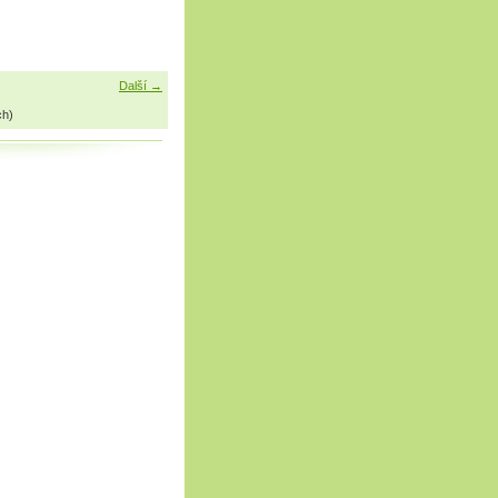
Další →
ch)