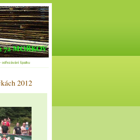
- odřezávání špalku
ečkách 2012