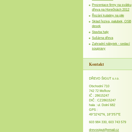
Prezentace firmy na svátku
dřeva na Horečkách 2012
Řezání kulatiny na pile
Sklad řeziva, palubek, OSB
desek
Stavba haly
Sušárna dřeva
Zahradní nábytek - sedací
soupravy
Kontakt
DŘEVO ŠIGUT s.r.o.
Obchodní 710
742 72 Mořkov
IČ : 28615247
DIČ : CZ28615247
hala : ul. Dolní 682
GPS :
49°32'42"N, 18°3'57"E
603 984 330, 603 743 579
drevosigut@email.cz