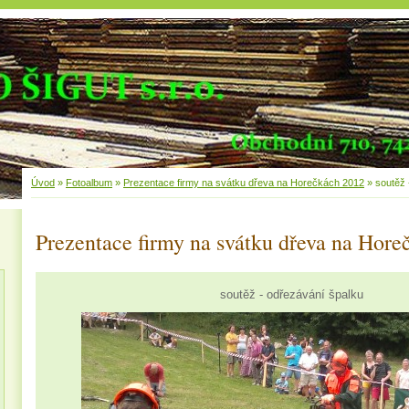
Úvod
»
Fotoalbum
»
Prezentace firmy na svátku dřeva na Horečkách 2012
»
soutěž 
Prezentace firmy na svátku dřeva na Hor
soutěž - odřezávání špalku