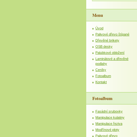
Menu
Úvod
Palivové dřevo štípané
Dřevěné brikety
OSB desky
Palubkové obložení
Laminátové a dřevěné
podlahy
Ceníky
Fotoalbum
Kontakt
Fotoalbum
Fasádní srubovky
Manipulace kulatiny
Manipulace řeziva
Modřínové ploty
Palivové dřevo