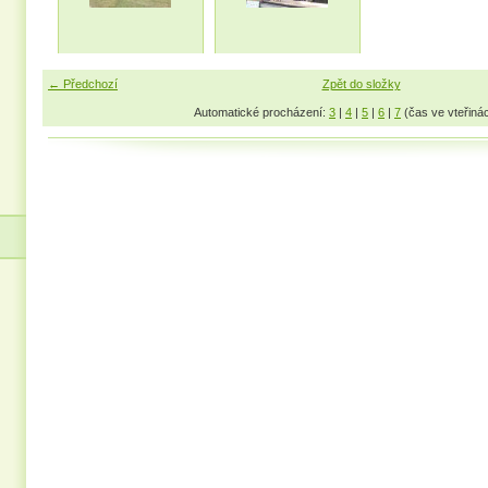
← Předchozí
Zpět do složky
Automatické procházení:
3
|
4
|
5
|
6
|
7
(čas ve vteřiná