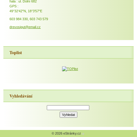
hala : ul. Dolní 682
GPS :
49°32'42"N, 18°3'57"E
603 984 330, 603 743 579
drevosigut@email.cz
Toplist
Vyhledávání
© 2026 eStránky.cz