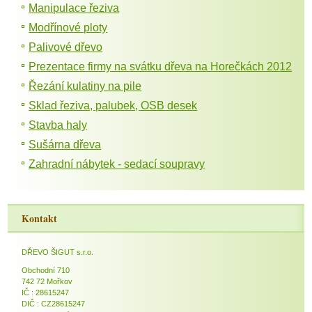
Manipulace řeziva
Modřínové ploty
Palivové dřevo
Prezentace firmy na svátku dřeva na Horečkách 2012
Řezání kulatiny na pile
Sklad řeziva, palubek, OSB desek
Stavba haly
Sušárna dřeva
Zahradní nábytek - sedací soupravy
Kontakt
DŘEVO ŠIGUT s.r.o.
Obchodní 710
742 72 Mořkov
IČ : 28615247
DIČ : CZ28615247