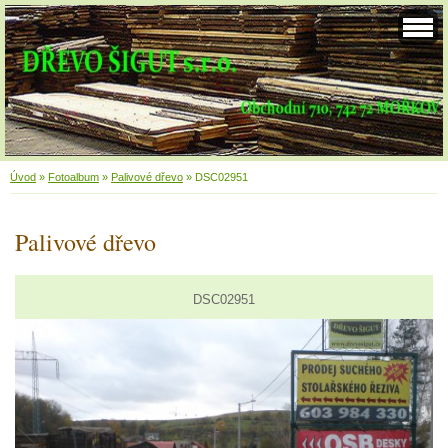
Úvod
»
Fotoalbum
»
Palivové dřevo
»
DSC02951
Palivové dřevo
DSC02951