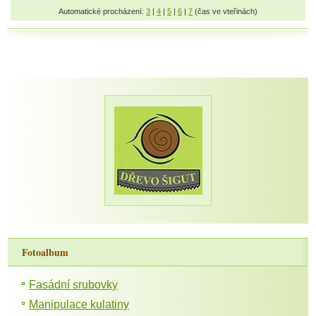
Automatické procházení:
3
|
4
|
5
|
6
|
7
(čas ve vteřinách)
Fotoalbum
Fasádní srubovky
Manipulace kulatiny