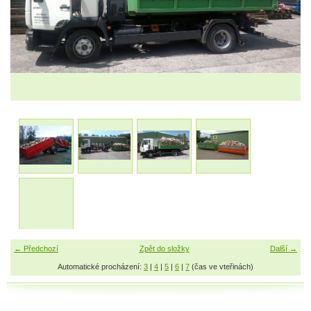
← Předchozí
Zpět do složky
Další →
Automatické procházení:
3
|
4
|
5
|
6
|
7
(čas ve vteřinách)