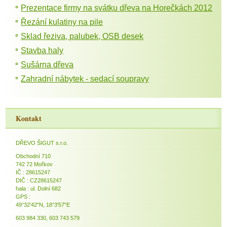
Prezentace firmy na svátku dřeva na Horečkách 2012
Řezání kulatiny na pile
Sklad řeziva, palubek, OSB desek
Stavba haly
Sušárna dřeva
Zahradní nábytek - sedací soupravy
Kontakt
DŘEVO ŠIGUT s.r.o.
Obchodní 710
742 72 Mořkov
IČ : 28615247
DIČ : CZ28615247
hala : ul. Dolní 682
GPS :
49°32'42"N, 18°3'57"E
603 984 330, 603 743 579