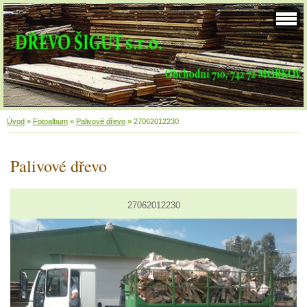
Úvod
»
Fotoalbum
»
Palivové dřevo
»
27062012230
Palivové dřevo
27062012230