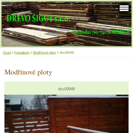
Úvod
»
Fotoalbum
»
Modřínové ploty
»
dsc00948
Modřínové ploty
dsc00948