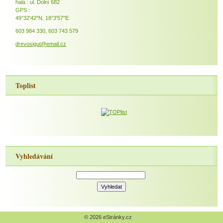
hala : ul. Dolní 682
GPS :
49°32'42"N, 18°3'57"E
603 984 330, 603 743 579
drevosigut@email.cz
Toplist
Vyhledávání
© 2026 eStránky.cz