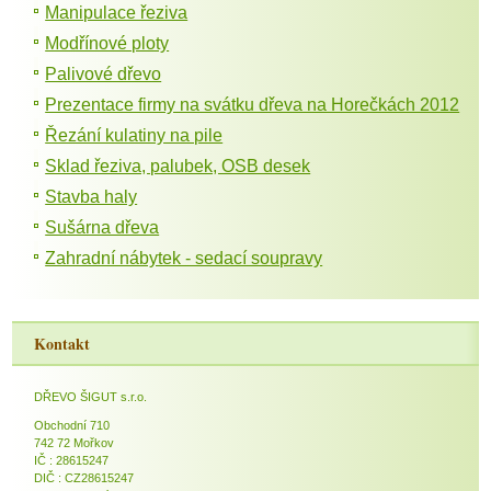
Manipulace řeziva
Modřínové ploty
Palivové dřevo
Prezentace firmy na svátku dřeva na Horečkách 2012
Řezání kulatiny na pile
Sklad řeziva, palubek, OSB desek
Stavba haly
Sušárna dřeva
Zahradní nábytek - sedací soupravy
Kontakt
DŘEVO ŠIGUT s.r.o.
Obchodní 710
742 72 Mořkov
IČ : 28615247
DIČ : CZ28615247