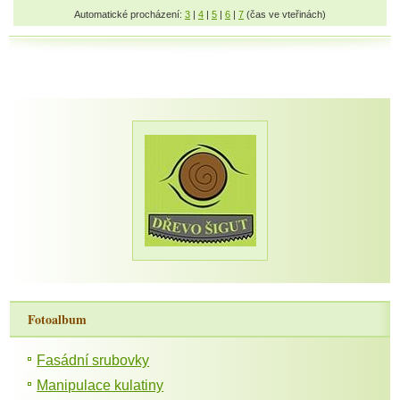
Automatické procházení:
3
|
4
|
5
|
6
|
7
(čas ve vteřinách)
Fotoalbum
Fasádní srubovky
Manipulace kulatiny